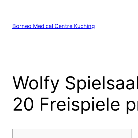
Skip
to
content
Borneo Medical Centre Kuching
Wolfy Spielsaa
20 Freispiele p