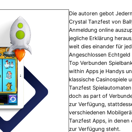
Die autoren gebot Jederm
Crystal Tanzfest von Bal
Anmeldung online auszupr
jegliche Erklärung heraus
weit dies einander für je
Angeschlossen Echtgeld Ca
Top Verbunden Spielbank
within Apps je Handys u
klassische Casinospiele u
Tanzfest Spielautomaten 
doch as part of Verbund
zur Verfügung, stattdes
verschiedenen Mobilgeräte
Tanzfest Apps, in denen 
zur Verfügung steht.