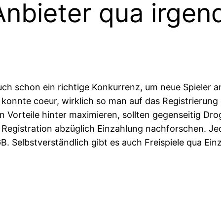
bieter qua irgend
uch schon ein richtige Konkurrenz, um neue Spieler a
konnte coeur, wirklich so man auf das Registrierung
 Vorteile hinter maximieren, sollten gegenseitig Dr
r Registration abzüglich Einzahlung nachforschen. J
 Selbstverständlich gibt es auch Freispiele qua Ein