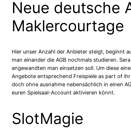
Neue deutsche An
Maklercourtage
Hier unser Anzahl der Anbieter steigt, beginnt a
man einander die AGB nochmals studieren. Sera 
angewandten man einsetzen soll. Um diese einen
Angebote entsprechend Freispiele as part of ih
doch ohne ausnahme nebensächlich in einen AGB.
euren Spielsaal-Account aktivieren könnt.
SlotMagie